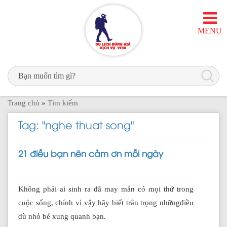
MENU
Trang chủ
»
Tìm kiếm
Tag: "nghe thuat song"
21 điều bạn nên cảm ơn mỗi ngày
Không phải ai sinh ra đã may mắn có mọi thứ trong
cuộc sống, chính vì vậy hãy biết trân trọng nhữngđiều
dù nhỏ bé xung quanh bạn.