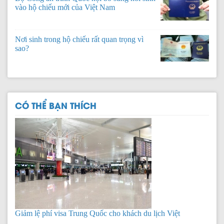
vào hộ chiếu mới của Việt Nam
Nơi sinh trong hộ chiếu rất quan trọng vì
sao?
CÓ THỂ BẠN THÍCH
Lý do khiến du khách dễ bị từ chối nhập cảnh
Giảm lệ phí visa Trung Quốc cho khách du lịch Việt