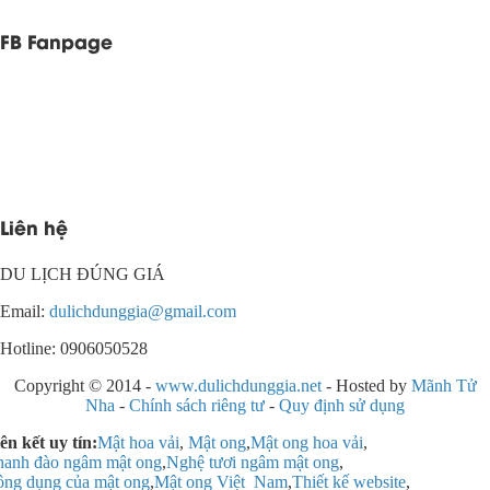
FB Fanpage
Liên hệ
DU LỊCH ĐÚNG GIÁ
Email:
dulichdunggia@gmail.com
Hotline: 0906050528
Copyright © 2014 -
www.dulichdunggia.net
- Hosted by
Mãnh Tử
Nha
-
Chính sách riêng tư
-
Quy định sử dụng
ên kết uy tín:
Mật hoa vải
,
Mật ong
,
Mật ong hoa vải
,
anh đào ngâm mật ong
,
Nghệ tươi ngâm mật ong
,
ng dụng của mật ong
,
Mật ong Việt Nam
,
Thiết kế website
,